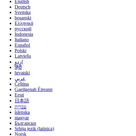
English
Deutsch
Svenska
bosanski
Ελληνικά
русский
Indonesia
Italiano
Español
Polski
Latviešu
اردو
हिंदी
hrvatski
عربي
Čeština
Gaeilgenah Éireann
Eesti
日本語
עברית
íslenska
magyar
Български
Srbija jezik (latinica)
Norsk