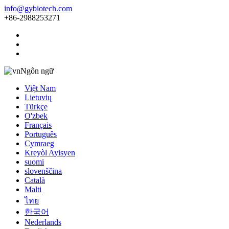
info@gybiotech.com
+86-2988253271
Ngôn ngữ
Việt Nam
Lietuvių
Türkçe
O'zbek
Français
Português
Cymraeg
Kreyòl Ayisyen
suomi
slovenščina
Català
Malti
ไทย
한국어
Nederlands