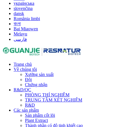
українська
slovenčina
dansk
România limbi
বাংলা
Bai Miaowen
Melayu
فارسی
Trang chủ
Về chúng tôi
Xưởng sản xuất
Đội
Chứng nhận
R&D/QC
PHÒNG THÍ NGHIỆM
TRUNG TÂM XÉT NGHIỆM
R&D
Các sản phẩm
Sản phẩm cốt lõi
Plant Extract
Thành phần có độ tinh khiết cao