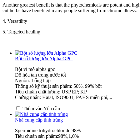
Another greatest benefit is that the phytochemicals are potent and high
cut herbs have benefited many people suffering from chronic illness.
4. Versatility
5. Targeted healing
Bột số lượng lớn Alpha GPC
Bột vi mô alpha gpc
Độ hòa tan trong nước tốt
Nguồn: Tổng hợp
Thông số kỹ thuật sản phẩm: 50%, 99% bột
Tiêu chuẩn chất lượng: USP EP; KP
Chứng nhận: Halal, ISO9001, PAHS miễn phí,...
Thêm vào Yêu cầu
Nhà cung cấp tinh trùng
Spermidine trihydrochloride 98%
Tiêu chuẩn sản phẩm:98%,1,0%